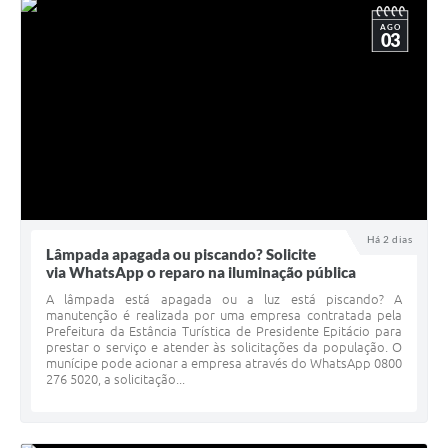
AGO
03
Há 2 dias
Lâmpada apagada ou piscando? Solicite
via WhatsApp o reparo na iluminação pública
A lâmpada está apagada ou a luz está piscando? A
manutenção é realizada por uma empresa contratada pela
Prefeitura da Estância Turística de Presidente Epitácio para
prestar o serviço e atender às solicitações da população. O
munícipe pode acionar a empresa através do WhatsApp 0800
276 5020, a solicitação...