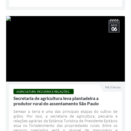
AGO
06
Há 3 horas
AGRICULTURA, PECUÁRIA E RELAÇÕES...
Secretaria de agricultura leva plantadeira a
produtor rural do assentamento São Paulo
Semear a terra é uma das principais etapas do cultivo de
grãos. Por isso, a secretaria de agricultura, pecuária e
relações agrárias da Estância Turística de Presidente Epitácio
atua no fortalecimento das propriedades rurais. Entre os
serviços prestados está o aluguel de maquinário e