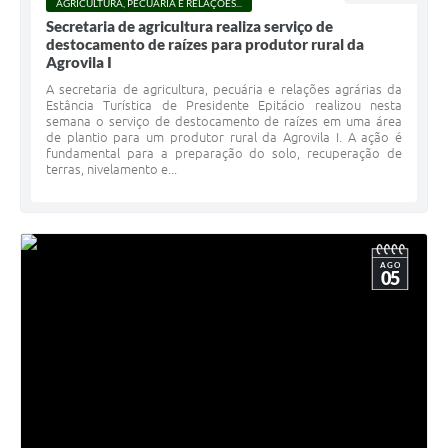
AGRICULTURA, PECUÁRIA E RELAÇÕES...
Secretaria de agricultura realiza serviço de
destocamento de raízes para produtor rural da
Agrovila I
A secretaria de agricultura, pecuária e relações agrárias da
Estância Turística de Presidente Epitácio realizou nesta
semana o serviço de destocamento de raízes em uma área
de plantio para um produtor rural da Agrovila I. A ação é
fundamental para a preparação do solo, recuperação de
terras, nivelamento e...
AGO
05