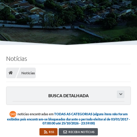
Notícias
Notícias
BUSCA DETALHADA
notícias encontradas em
TODAS AS CATEGORIAS (alguns itens não foram
143
exibidos pois encontram-se bloqueados durante o período eleitoral de 03/01/2017 -
07:00:00 até 25/10/2026 - 23:59:00)
RSS
RECEBA NOTÍCIAS