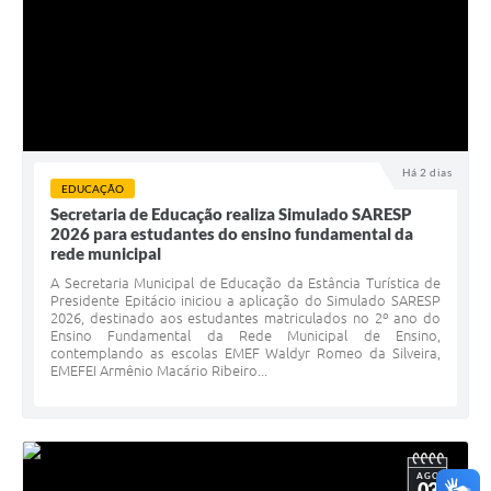
Há 2 dias
EDUCAÇÃO
Secretaria de Educação realiza Simulado SARESP
2026 para estudantes do ensino fundamental da
rede municipal
A Secretaria Municipal de Educação da Estância Turística de
Presidente Epitácio iniciou a aplicação do Simulado SARESP
2026, destinado aos estudantes matriculados no 2º ano do
Ensino Fundamental da Rede Municipal de Ensino,
contemplando as escolas EMEF Waldyr Romeo da Silveira,
EMEFEI Armênio Macário Ribeiro...
AGO
03