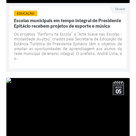
Ontem
EDUCAÇÃO
Escolas municipais em tempo integral de Presidente
Epitácio recebem projetos de esporte e música
Os projetos “Fanfarra na Escola” e “Arte Suave nas Escolas -
modalidade Jiu-jitsu” criados pela Secretaria de Educação da
Estância Turística de Presidente Epitácio têm o objetivo de
ampliar as oportunidades de aprendizagem aos alunos da
rede municipal de ensino integral. O prefeito, André Lima, e
o...
AGO
05