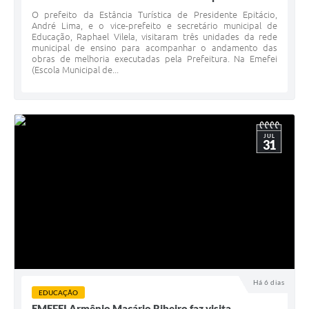
O prefeito da Estância Turística de Presidente Epitácio,
André Lima, e o vice-prefeito e secretário municipal de
Educação, Raphael Vilela, visitaram três unidades da rede
municipal de ensino para acompanhar o andamento das
obras de melhoria executadas pela Prefeitura. Na Emefei
(Escola Municipal de...
JUL
31
Há 6 dias
EDUCAÇÃO
EMEFEI Armênio Macário Ribeiro faz visita