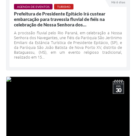
Há 6 dias
AGENDA DE EVENTOS
TURISMO
Prefeitura de Presidente Epitácio irá custear
embarcação para travessia fluvial de fiéis na
celebração de Nossa Senhora dos...
A procissão fluvial pelo Rio Paraná, em celebração a Nossa
Senhora dos Navegantes, une fiéis da Paróquia São Jerônimo
Emiliani da Estância Turística de Presidente Epitácio, (SP), e
da Paróquia São João Batista de Nova Porto XV, distrito de
Bataguassu, (MS), em um evento religioso tradicional,
realizado em 15...
JUL
30