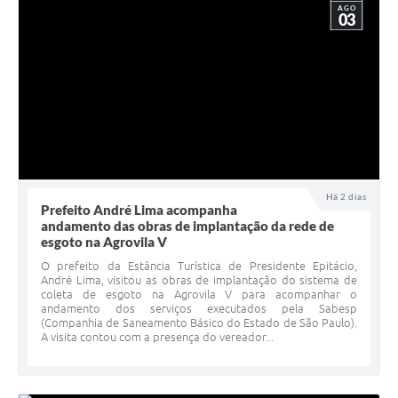
AGO
03
Há 2 dias
Prefeito André Lima acompanha
andamento das obras de implantação da rede de
esgoto na Agrovila V
O prefeito da Estância Turística de Presidente Epitácio,
André Lima, visitou as obras de implantação do sistema de
coleta de esgoto na Agrovila V para acompanhar o
andamento dos serviços executados pela Sabesp
(Companhia de Saneamento Básico do Estado de São Paulo).
A visita contou com a presença do vereador...