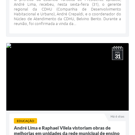
André Lima, recebeu, nesta sexta-feira (31), o gerente
regional da CDHU (Companhia de Desenvolvimento
Habitacional e Urbano), André Crepaldi, e o coordenador do
Núcleo de Atendimento da CDHU, Belvino Bento. Durante a
reunião, foi confirmada a vinda da...
JUL
31
Há 6 dias
EDUCAÇÃO
André Lima e Raphael Vilela vistoriam obras de
melhorias em unidades da rede municipal de ensino