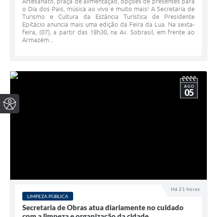
Artesanato, praça de alimentação, opções de presentes para
o Dia dos Pais, música ao vivo e muito mais! A Secretaria de
Turismo e Cultura da Estância Turística de Presidente
Epitácio anuncia mais uma edição da Feira da Lua. Na sexta-
feira, (07), a partir das 18h30, na Av. Sobrasil, em frente ao
Armazém...
AGO
05
Há 21 horas
LIMPEZA PÚBLICA
Secretaria de Obras atua diariamente no cuidado
com a limpeza e organização da cidade