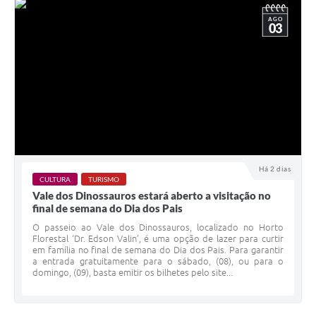
AGO
03
Há 2 dias
CULTURA
TURISMO
Vale dos Dinossauros estará aberto a visitação no
final de semana do Dia dos Pais
O passeio ao Vale dos Dinossauros, localizado no Horto
Florestal ‘Dr. Edson Valin’, é uma opção de lazer para curtir
em família no final de semana do Dia dos Pais. Para garantir
a entrada gratuitamente para o sábado, (08), ou para o
domingo, (09), basta emitir os bilhetes pelo site...