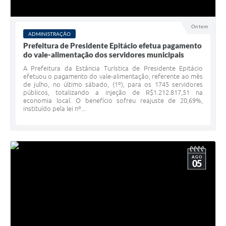
Ontem
ADMINISTRAÇÃO
Prefeitura de Presidente Epitácio efetua pagamento
do vale-alimentação dos servidores municipais
A Prefeitura da Estância Turística de Presidente Epitácio
efetuou o pagamento do vale-alimentação, referente ao mês
de julho, no último sábado, (1º), para os 1745 servidores
públicos, totalizando a injeção de R$1.212.817,51 na
economia local. O benefício sofreu reajuste de 20,69%,
instituído pela lei nº...
AGO
05