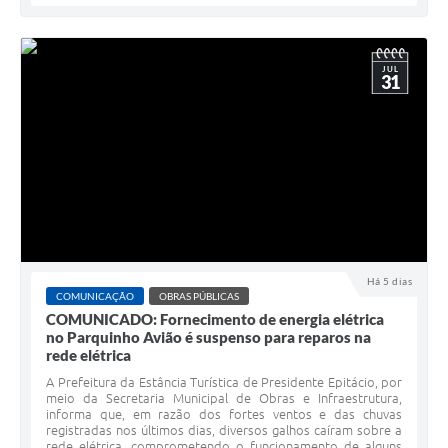
JUL
31
Há 5 dias
COMUNICAÇÃO
OBRAS PÚBLICAS
COMUNICADO: Fornecimento de energia elétrica
no Parquinho Avião é suspenso para reparos na
rede elétrica
A Prefeitura da Estância Turística de Presidente Epitácio, por
meio da Secretaria Municipal de Obras e Infraestrutura,
informa que, em razão dos fortes ventos e das chuvas
registradas nos últimos dias, diversos galhos caíram sobre a
rede elétrica, comprometendo o funcionamento de alguns