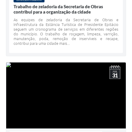
Trabalho de zeladoria da Secretaria de Obras
contribui para a organização da cidade
As equipes de zeladoria da Secretaria de Obras e
Infraestrutura da Estância Turística de Presidente Epitácio
seguem um cronograma de serviços em diferentes regiões
do município. O trabalho de roçagem, limpeza, varrição,
manutenção, poda, remoção de inservíveis e recape,
contribui para uma cidade mais...
JUL
31