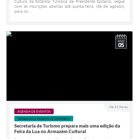
Cultura da Estância Turística de Presidente Epitácio, segue
com as inscrições abertas até quinta-feira, (06 de agosto),
para os...
AGO
05
Há 21 horas
AGENDA DE EVENTOS
TRABALHO E DESENV. ECONÔMICO
Secretaria de Turismo prepara mais uma edição da
Feira da Lua no Armazém Cultural