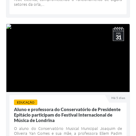
setores da orla,...
JUL
31
Há 5 dias
EDUCAÇÃO
Aluno e professora do Conservatório de Presidente
Epitácio participam do Festival Internacional de
Música de Londrina
O aluno do Conservatório Musical Municipal Joaquim de
Oliveira Yan Gomes e sua mãe, a professora Ellem Padim