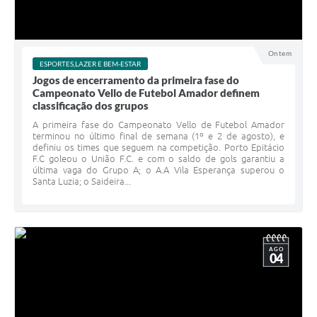
Ontem
ESPORTES,LAZER E BEM-ESTAR
Jogos de encerramento da primeira fase do
Campeonato Vello de Futebol Amador definem
classificação dos grupos
A primeira fase do Campeonato Vello de Futebol Amador
terminou no último final de semana (1º e 2 de agosto), e
definiu os times que seguem na competição. Porto Epitácio
F.C goleou o União F.C. e com o saldo de gols garantiu a
última vaga do Grupo A; o A.A Vila Esperança superou o
Santa Luzia; o Saideira...
AGO
04