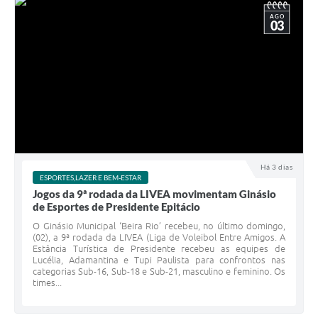
AGO
03
Há 3 dias
ESPORTES,LAZER E BEM-ESTAR
Jogos da 9ª rodada da LIVEA movimentam Ginásio
de Esportes de Presidente Epitácio
O Ginásio Municipal ‘Beira Rio’ recebeu, no último domingo,
(02), a 9ª rodada da LIVEA (Liga de Voleibol Entre Amigos. A
Estância Turística de Presidente recebeu as equipes de
Lucélia, Adamantina e Tupi Paulista para confrontos nas
categorias Sub-16, Sub-18 e Sub-21, masculino e feminino. Os
times...