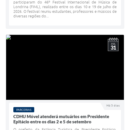
participaram do 46º Festival Internacional de Música de
Londrina (FIML), realizado entre os dias 10 e 19 de julho de
2026. O festival reuniu estudantes, professores e músicos de
diversas regiões do...
JUL
31
Há 5 dias
PARCERIAS
CDHU Móvel atenderá mutuários em Presidente
Epitácio entre os dias 2 e 5 de setembro
O prefeito da Estância Turística de Presidente Epitácio,