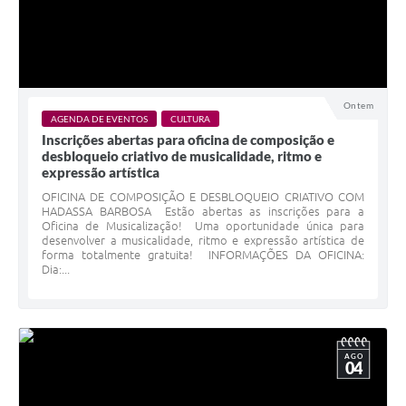
Ontem
AGENDA DE EVENTOS
CULTURA
Inscrições abertas para oficina de composição e
desbloqueio criativo de musicalidade, ritmo e
expressão artística
OFICINA DE COMPOSIÇÃO E DESBLOQUEIO CRIATIVO COM
HADASSA BARBOSA Estão abertas as inscrições para a
Oficina de Musicalização! Uma oportunidade única para
desenvolver a musicalidade, ritmo e expressão artística de
forma totalmente gratuita! INFORMAÇÕES DA OFICINA:
Dia:...
AGO
04