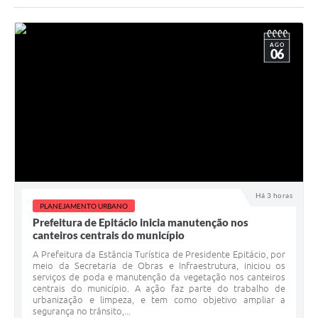
AGO
06
Há 3 horas
PLANEJAMENTO URBANO
Prefeitura de Epitácio inicia manutenção nos
canteiros centrais do município
A Prefeitura da Estância Turística de Presidente Epitácio, por
meio da Secretaria de Obras e Infraestrutura, iniciou os
serviços de poda e manutenção da vegetação nos canteiros
centrais do município. A ação faz parte do trabalho de
urbanização e limpeza, e tem como objetivo ampliar a
segurança no trânsito,...