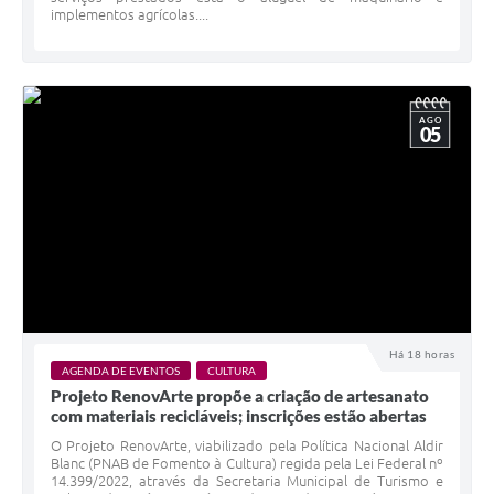
implementos agrícolas....
AGO
05
Há 18 horas
AGENDA DE EVENTOS
CULTURA
Projeto RenovArte propõe a criação de artesanato
com materiais recicláveis; inscrições estão abertas
O Projeto RenovArte, viabilizado pela Política Nacional Aldir
Blanc (PNAB de Fomento à Cultura) regida pela Lei Federal nº
14.399/2022, através da Secretaria Municipal de Turismo e