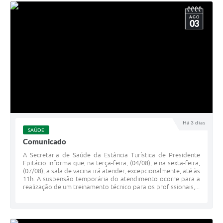
AGO
03
Há 3 dias
SAÚDE
Comunicado
A Secretaria de Saúde da Estância Turística de Presidente
Epitácio informa que, na terça-feira, (04/08), e na sexta-feira,
(07/08), a sala de vacina irá atender, excepcionalmente, até às
11h. A suspensão temporária do atendimento ocorre para a
realização de um treinamento técnico para os profissionais,...