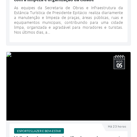
As equipes da Secretaria de Obras e Infraestrutura da
Estância Turística de Presidente Epitácio realiza diariamente
a manutenção e limpeza de praças, áreas públicas, ruas e
equipamentos municipais, contribuindo para uma cidade
limpa, organizada e agradável para moradores e turistas.
Nos últimos dias, a...
AGO
05
Há 23 horas
ESPORTES,LAZER E BEM-ESTAR