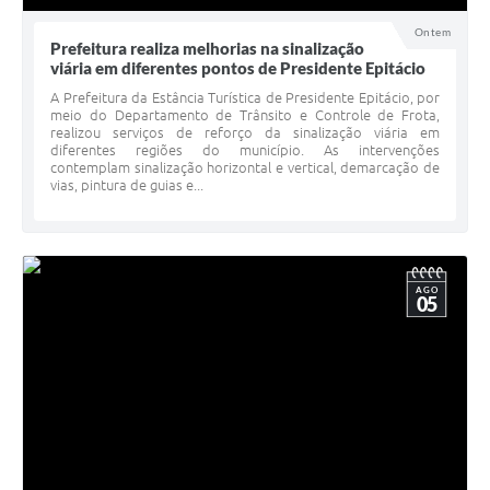
Ontem
Prefeitura realiza melhorias na sinalização
viária em diferentes pontos de Presidente Epitácio
A Prefeitura da Estância Turística de Presidente Epitácio, por
meio do Departamento de Trânsito e Controle de Frota,
realizou serviços de reforço da sinalização viária em
diferentes regiões do município. As intervenções
contemplam sinalização horizontal e vertical, demarcação de
vias, pintura de guias e...
AGO
05