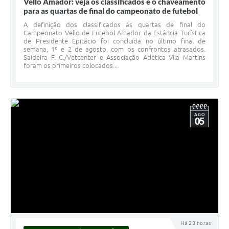
Vello Amador: veja os classificados e o chaveamento
para as quartas de final do campeonato de futebol
A definição dos classificados às quartas de final do
Campeonato Vello de Futebol Amador da Estância Turística
de Presidente Epitácio foi concluída no último final de
semana, 1º e 2 de agosto, com os confrontos atrasados.
Saideira F. C./Vetcenter e Associação Atlética Vila Martins
foram os primeiros colocados...
AGO
05
Há 23 horas