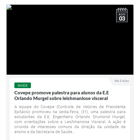
AGO
03
Há 3 dias
SAÚDE
Covepe promove palestra para alunos da E.E
Orlando Murgel sobre leishmaniose visceral
A equipe do Covepe (Controle de Vetores de Presidente
Epitácio) promoveu na sexta-feira, (31), uma palestra para
estudantes da E.E. Engenheiro Orlando Drumond Murgel,
com orientações sobre a Leishmaniose Visceral. A ação é
oriunda de interesses comuns da direção da unidade de
ensino e da Secretaria de Saúde...