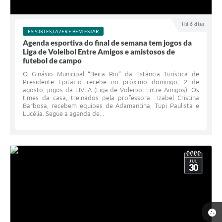
Há 6 dias
ESPORTES,LAZER E BEM-ESTAR
Agenda esportiva do final de semana tem jogos da
Liga de Voleibol Entre Amigos e amistosos de
futebol de campo
O Ginásio Municipal “Beira Rio” da Estância Turística de
Presidente Epitácio recebe no próximo domingo, 2 de
agosto, jogos da LIVEA (Liga de Voleibol Entre Amigos). Os
times da casa, treinados pela professora Izabel Cristina
Barbosa, recebem equipes de Adamantina, Tupi Paulista e
Lucélia. Segue a agenda de...
JUL
30