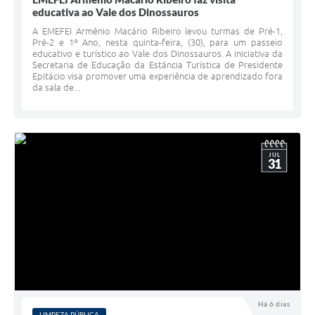
educativa ao Vale dos Dinossauros
A EMEFEI Armênio Macário Ribeiro levou turmas de Pré-1,
Pré-2 e 1º Ano, nesta quinta-feira, (30), para um passeio
educativo e turístico ao Vale dos Dinossauros. A iniciativa da
Secretaria de Educação da Estância Turística de Presidente
Epitácio visa promover uma experiência de aprendizado fora
da sala de...
JUL
31
Há 6 dias
LIMPEZA PÚBLICA