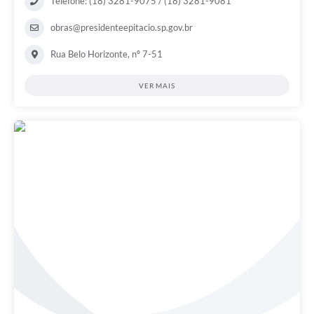
Telefone: (18) 3281-9075 / (18) 3281-9081
obras@presidenteepitacio.sp.gov.br
Rua Belo Horizonte, nº 7-51
VER MAIS