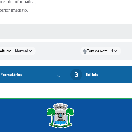
área de informática;
perior imediato.
 MÍDIAS
eitura:
Tom de voz:
Formulários
Editais