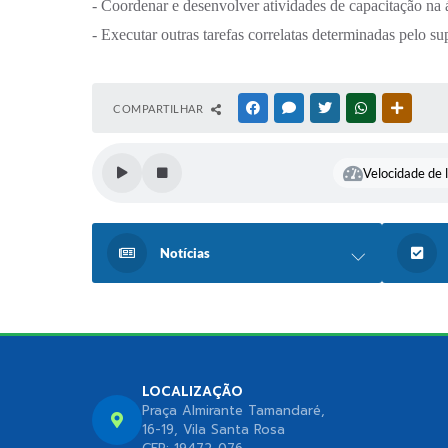
- Coordenar e desenvolver atividades de capacitação na 
- Executar outras tarefas correlatas determinadas pelo su
COMPARTILHAR
FACEBOOK
MESSENGER
TWITTER
WHATSAPP
OUTRAS
Velocidade de l
Notícias
LOCALIZAÇÃO
Praça Almirante Tamandaré,
16-19, Vila Santa Rosa