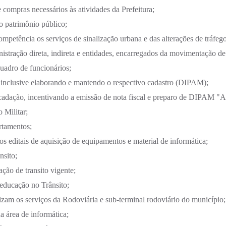
e compras necessários às atividades da Prefeitura;
do patrimônio público;
competência os serviços de sinalização urbana e das alterações de tráfeg
nistração direta, indireta e entidades, encarregados da movimentação de 
uadro de funcionários;
ais, inclusive elaborando e mantendo o respectivo cadastro (DIPAM);
adação, incentivando a emissão de nota fiscal e preparo de DIPAM "A
 Militar;
rtamentos;
s editais de aquisição de equipamentos e material de informática;
nsito;
ação de transito vigente;
 educação no Trânsito;
ilizam os serviços da Rodoviária e sub-terminal rodoviário do município;
a área de informática;