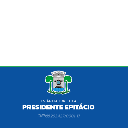
CNPJ
55.293.427/0001-17