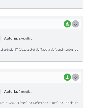
E
I
BAIXAR
G
O
Autoria:
Executivo
S
T
a Referência 17 (dezessete) da Tabela de Vencimentos do
E
I
BAIXAR
G
O
Autoria:
Executivo
S
T
ara o Grau III (três) da Referência 1 (um) da Tabela de
E