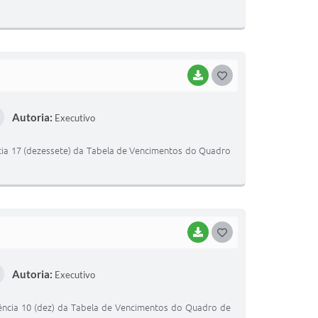
E
I
BAIXAR
G
O
Autoria:
Executivo
S
T
ência 17 (dezessete) da Tabela de Vencimentos do Quadro
E
I
BAIXAR
G
O
Autoria:
Executivo
S
T
rência 10 (dez) da Tabela de Vencimentos do Quadro de