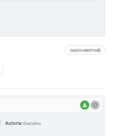
DADOS ABERTOS
BAIXAR
G
O
Autoria:
Executivo
S
T