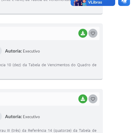
E
I
BAIXAR
G
O
Autoria:
Executivo
S
T
ência 10 (dez) da Tabela de Vencimentos do Quadro de
E
I
BAIXAR
G
O
Autoria:
Executivo
S
T
u III (três) da Referência 14 (quatorze) da Tabela de