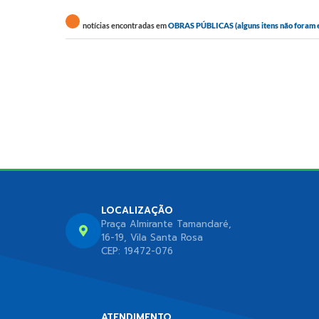
notícias encontradas em
OBRAS PÚBLICAS (alguns itens não foram exi
LOCALIZAÇÃO
Praça Almirante Tamandaré,
16-19, Vila Santa Rosa
CEP: 19472-076
ATENDIMENTO