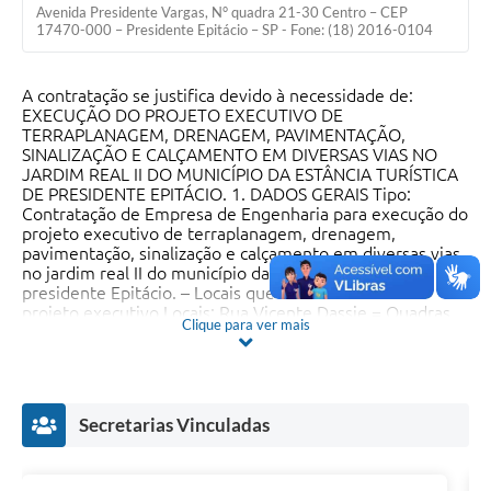
Avenida Presidente Vargas, N° quadra 21-30 Centro – CEP
17470-000 – Presidente Epitácio – SP - Fone: (18) 2016-0104
A contratação se justifica devido à necessidade de:
EXECUÇÃO DO PROJETO EXECUTIVO DE
TERRAPLANAGEM, DRENAGEM, PAVIMENTAÇÃO,
SINALIZAÇÃO E CALÇAMENTO EM DIVERSAS VIAS NO
JARDIM REAL II DO MUNICÍPIO DA ESTÂNCIA TURÍSTICA
DE PRESIDENTE EPITÁCIO. 1. DADOS GERAIS Tipo:
Contratação de Empresa de Engenharia para execução do
projeto executivo de terraplanagem, drenagem,
pavimentação, sinalização e calçamento em diversas vias
no jardim real II do município da estância turística de
presidente Epitácio. – Locais que deverão constar no
projeto executivo Locais: Rua Vicente Dassie = Quadras
Clique para ver mais
13 / 15 / 17 Rua Horita Massofume = Quadras 11 / 15 /
17 Rua Gonçalo Miranda = Quadras 11 / 15 / 17 Rua
Guanabara = Quadras 32 / 33 / 34 / 35 Rua Rio de Janeiro
= Quadras 32 / 33 Rua Aracaju = Quadra 33 Rua Belém =
Quadras 33 / 34 / 35 Contratante: Prefeitura Municipal da
Secretarias Vinculadas
Estância Turística de Presidente Epitácio. 2. OBJETIVOS
Contratação de Empresa Engenharia para execução do
projeto executivo de terraplanagem, drenagem,
pavimentação, sinalização e calçamento em diversas vias