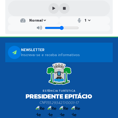
peças de engenharia acima descritas no prazo máximo e
improrrogável de 30(trinta) dias após a emissão da
ordem de início de serviços, para tanto serem entregues
todos os levantamentos de responsabilidade da
contratante. 4. DA CONDIÇÃO DE PAGAMENTO: - 40% do
valor total proposto serão remunerados após a
apresentação e aprovação do estudo técnico preliminar,
compreendendo nesta etapa o orçamento prévio, estudo
preliminar de galerias e rotas de escoamento de galerias
pluviais, sendo o percentual restante de 60% pago após
entrega final do projeto devidamente aprovado. 5. DA
NEWSLETTER
ENTREGA DAS PEÇAS TÉCNICAS: Com peças finais
Inscreva-se e receba informativos
deverão ser entregues além das peças técnicas descritas
no item 2. Objetivos, também relatório fotográfico das
vias objeto de intervenção, sendo todos os arquivos em
duas vias impressas assinadas e uma via em formato
digital com assinatura eletrônica.
CNPJ
55.293.427/0001-17