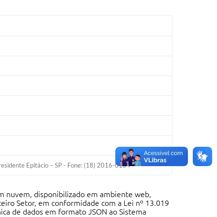
sidente Epitácio – SP - Fone: (18) 2016-0104'
a Firefox, Microsoft Edge ou equivalentes;  Possuir controle de acesso seguro, mediante autenticação individual de usuários, com utilização de credenciais protegidas por mecanismos de criptografia;  Permitir acesso simultâneo por múltiplos usuários, suportando sessões concorrentes adequadas às necessidades operacionais da administração pública contratante;  Possuir gestão de perfis e permissões de acesso, permitindo a parametrização e administração de diferentes níveis de acesso às funcionalidades do sistema, de acordo com as atribuições de cada usuário;  Manter registro de logs de acesso e de operações realizadas, contendo, no mínimo, identificação do usuário, data, hora e descrição da ação executada, garantindo a rastreabilidade e auditoria das atividadesrealizadas no sistema;  Permitir a ativação, desativação, bloqueio de usuários e redefinição de credenciais, conforme as necessidades administrativas da CONTRATANTE;  Disponibilizar Portal da Transparência individualizado para cada entidade do Terceiro Setor, destinado à divulgação das informações relativas à execução das parcerias firmadas com o Município;  Disponibilizar Portal da Transparência destinado à Administração Pública Municipal, para divulgação das informações relativas às parcerias firmadas com entidades do Terceiro Setor;  A infraestrutura tecnológica, hospedagem, armazenamento, manutenção, suporte técnico e segurança da informação dos Portais de Transparência serão de responsabilidade da CONTRATADA.  O Portal da Transparência deverá permitir consulta pública às informações das parcerias celebradas, sem a necessidade de autenticação ou cadastro prévio, com atualização automática das informações;  Permitir a geração e transmissão automática dos arquivos eletrônicos no formato JSON destinados à Fase V do Sistema AUDESP, em conformidade com os layouts, regras de validação e especificações técnicas estabelecidas pelo Tribunal de Contas do Estado de São Paulo;  Disponibilizar recursos de Inteligência Artificial como ferramenta de apoio à análise das prestações de contas e auxílio na elaboração de pareceres técnicos e conclusivos;  Permitir a emissão de relatórios técnicos e gerenciais para acompanhamento da execução das parceiras, análise das prestações de contas e elaboração de pareceres técnicos e parecer conclusivo;  Permitir a emissão de documentos e relatórios em conformidade com as Instruções vigentes do Tribunal de Contas do Estado de São Paulo, observando os modelos, layouts e padrões estabelecidos para prestação de contas;  Permitir a geração e exportação de relatórios, no mínimo, nos formatos XLS, DOC e PDF, assegurando a integridade das informações e a fidelidade dos dados exportados em relação ao conteúdo apresentado no sistema;  Disponibilizar funcionalidade