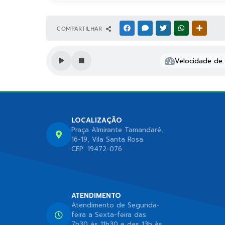
COMPARTILHAR
FACEBOOK
MESSENGER
TWITTER
WHATSAPP
OUTRAS
Velocidade de l
LOCALIZAÇÃO
Praça Almirante Tamandaré,
16-19, Vila Santa Rosa
CEP: 19472-076
ATENDIMENTO
Atendimento de Segunda-
feira a Sexta-feira das
7h30 às 11h30 e das 13h às