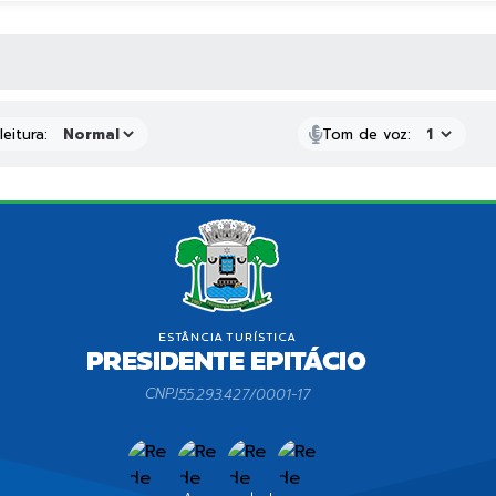
 MÍDIAS
eitura:
Tom de voz:
CNPJ
55.293.427/0001-17