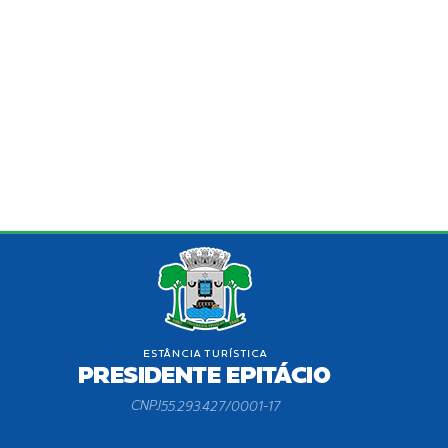
CNPJ
55.293.427/0001-17