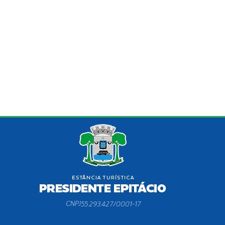
CNPJ
55.293.427/0001-17