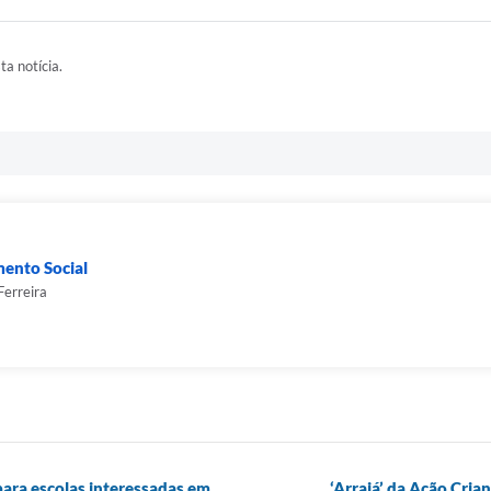
ta notícia.
mento Social
Ferreira
para escolas interessadas em
‘Arraiá’ da Ação Cria