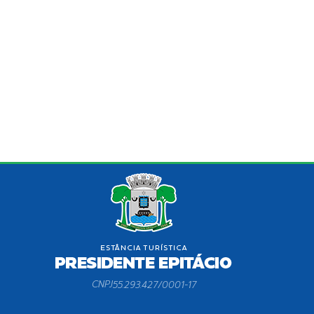
CNPJ
55.293.427/0001-17