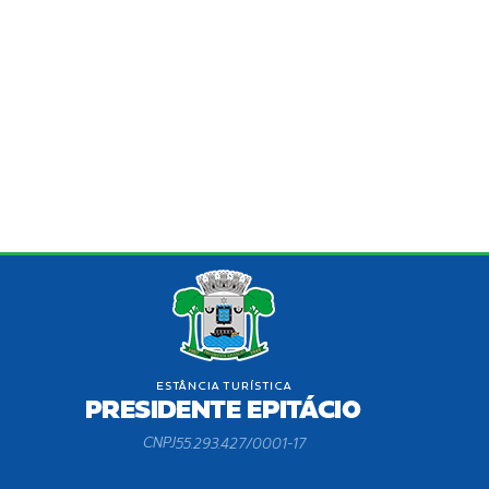
CNPJ
55.293.427/0001-17