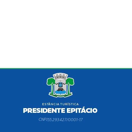
CNPJ
55.293.427/0001-17