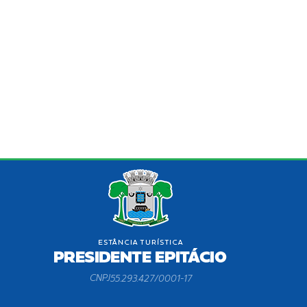
CNPJ
55.293.427/0001-17