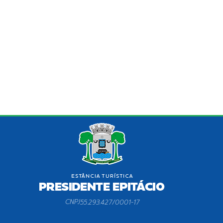
CNPJ
55.293.427/0001-17