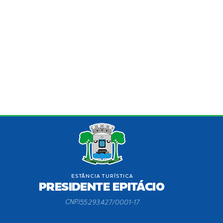
CNPJ
55.293.427/0001-17