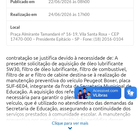
Publicado em
22/06/2026 às 08h00
Realização em
24/06/2026 às 17h00
Local
Praça Almirante Tamandaré nº 16-19, Vila Santa Rosa – CEP
17470-000 – Presidente Epitácio – SP - Fone: (18) 2016-0104
contratação se justifica devido à necessidade de: A
presente solicitação de aquisição de óleo lubrificante
5W30, filtro de óleo lubrificante, filtro de combustível,
filtro de ar e filtro de cabine destina-se à realização de
manutenção preventiva do veículo Peugeot Boxer, placa
SUF-6E04, integrante da frota da Secretaria Municipal de
Educação. A aquisição dos referidos materiais é
necessária para garantir o pleno funcionamento do
veículo, que é utilizado no atendimento das demandas da
Secretaria de Educação, assegurando a continuidade dos
serviços prestados à comunidade escolar. A manutenção
preventiva por meio da substituição periódica desses
Clique para ver mais
componentes é fundamental para preservar o
desempenho do motor, reduzir desgastes prematuros,
evitar falhas mecânicas e proporcionar maior segurança