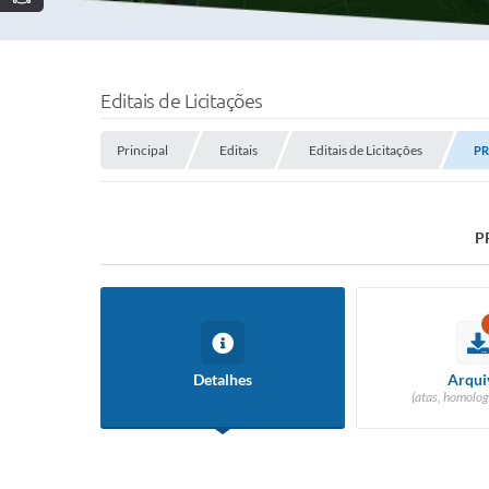
Editais de Licitações
Principal
Editais
Editais de Licitações
PR
P
Detalhes
Arqui
(atas, homolog