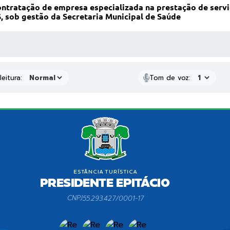
ontratação de empresa especializada na prestação de servi
, sob gestão da Secretaria Municipal de Saúde
 MÍDIAS
eitura:
Tom de voz:
CNPJ
55.293.427/0001-17