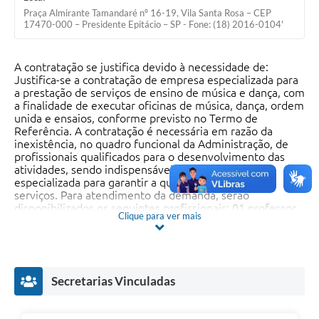
Praça Almirante Tamandaré nº 16-19, Vila Santa Rosa – CEP
17470-000 – Presidente Epitácio – SP - Fone: (18) 2016-0104'
A contratação se justifica devido à necessidade de:
Justifica-se a contratação de empresa especializada para
a prestação de serviços de ensino de música e dança, com
a finalidade de executar oficinas de música, dança, ordem
unida e ensaios, conforme previsto no Termo de
Referência. A contratação é necessária em razão da
inexistência, no quadro funcional da Administração, de
profissionais qualificados para o desenvolvimento das
atividades, sendo indispensável o apoio de empresa
especializada para garantir a qualidade técnica dos
serviços. Para atendimento da demanda, serão
disponibilizados os seguintes profissionais: 01 professor
Clique para ver mais
para linha de frente, corpo coreográfico, pelotão cívico e
baliza; 01 professor para instrumentos de sopro (metais);
01 professor para percussão; e 01 professor regente e
coordenador. A medida visa promover o
desenvolvimento cultural, artístico e disciplinar dos
Secretarias Vinculadas
alunos, atendendo ao interesse público