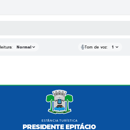
 MÍDIAS
eitura:
Tom de voz: