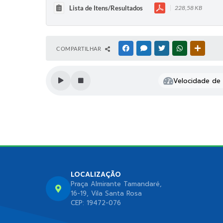
Lista de Itens/Resultados
228,58 KB
COMPARTILHAR
FACEBOOK
MESSENGER
TWITTER
WHATSAPP
OUTRAS
Velocidade de l
LOCALIZAÇÃO
Praça Almirante Tamandaré,
16-19, Vila Santa Rosa
CEP: 19472-076