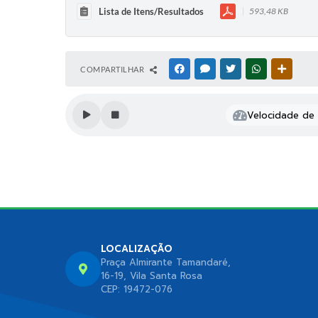
Lista de Itens/Resultados
593,48 KB
COMPARTILHAR
FACEBOOK
MESSENGER
TWITTER
WHATSAPP
OUTRAS
Velocidade de l
LOCALIZAÇÃO
Praça Almirante Tamandaré,
16-19, Vila Santa Rosa
CEP: 19472-076