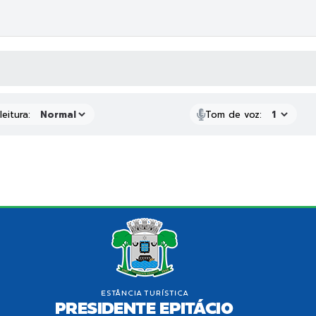
 MÍDIAS
eitura:
Tom de voz: