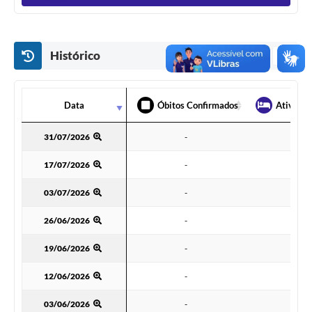
Histórico
Data
Data
Óbitos Confirmados
Ativos H
Data
Óbitos Confirmados
Ativos H
31/07/2026
31/07/2026
-
-
17/07/2026
17/07/2026
-
-
03/07/2026
03/07/2026
-
-
26/06/2026
26/06/2026
-
-
19/06/2026
19/06/2026
-
-
12/06/2026
12/06/2026
-
-
03/06/2026
03/06/2026
-
-