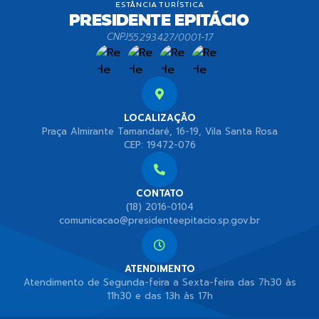
30/01/2026
30/01/2026
-
-
CNPJ
55.293.427/0001-17
16/01/2026
16/01/2026
-
-
09/01/2026
09/01/2026
-
-
LOCALIZAÇÃO
Praça Almirante Tamandaré, 16-19, Vila Santa Rosa
CEP: 19472-076
CONTATO
(18) 2016-0104
comunicacao@presidenteepitacio.sp.gov.br
ATENDIMENTO
Atendimento de Segunda-feira a Sexta-feira das 7h30 às
11h30 e das 13h às 17h