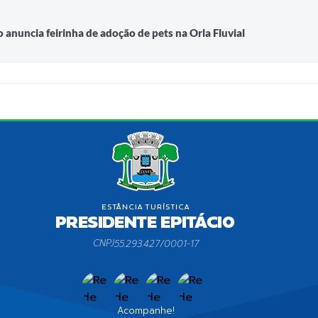
 anuncia feirinha de adoção de pets na Orla Fluvial
CNPJ
55.293.427/0001-17
Acompanhe!