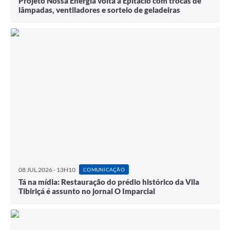
Projeto Nossa Energia volta a Epitácio com trocas de
lâmpadas, ventiladores e sorteio de geladeiras
08 JUL 2026 - 13H10
COMUNICAÇÃO
Tá na mídia: Restauração do prédio histórico da Vila
Tibiriçá é assunto no jornal O Imparcial