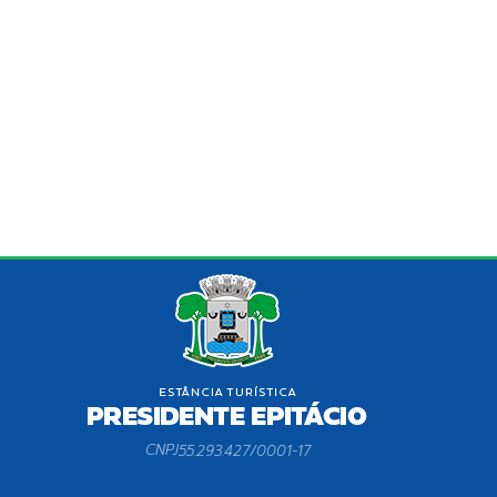
CNPJ
55.293.427/0001-17