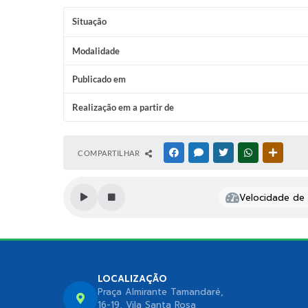
Situação
Modalidade
Publicado em
Realização em a partir de
COMPARTILHAR
FACEBOOK
MESSENGER
TWITTER
WHATSAPP
OUTRAS
Velocidade de l
LOCALIZAÇÃO
Praça Almirante Tamandaré,
16-19, Vila Santa Rosa