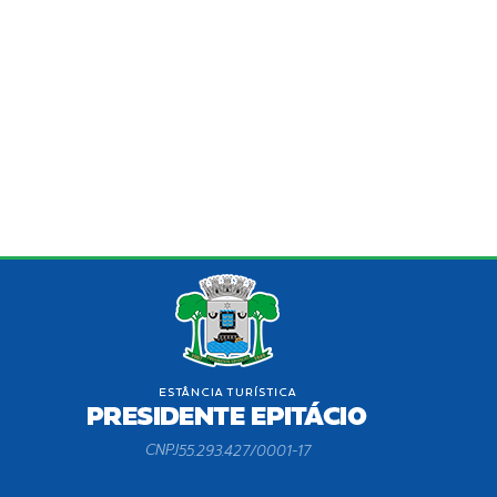
CNPJ
55.293.427/0001-17