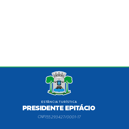
CNPJ
55.293.427/0001-17