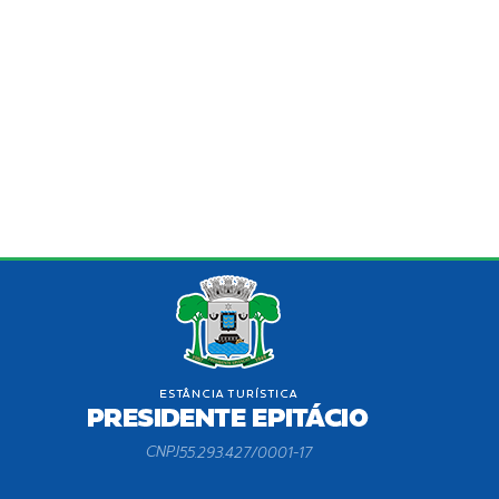
CNPJ
55.293.427/0001-17