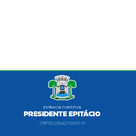
CNPJ
55.293.427/0001-17