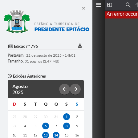
T
F
o
i
An error occur
g
n
g
d
l
e
S
i
d
Edição nº 795
e
b
Postagem:
22 de agosto de 2025 - 14h01
a
r
Tamanho:
31 páginas (2,47 MB)
Edições Anteriores
Agosto
2025
D
S
T
Q
Q
S
S
27
28
29
30
31
1
2
3
4
5
6
7
8
9
10
11
12
13
14
15
16