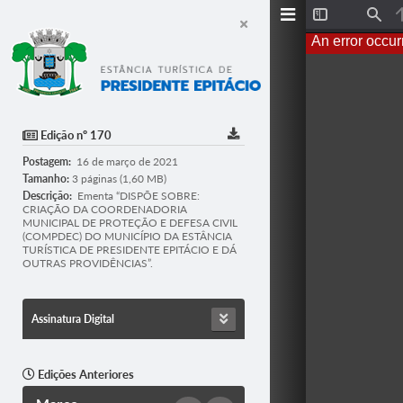
T
F
o
i
An error occur
g
n
g
d
l
e
S
i
d
Edição nº 170
e
b
Postagem:
16 de março de 2021
a
r
Tamanho:
3 páginas (1,60 MB)
Descrição:
Ementa “DISPÕE SOBRE:
CRIAÇÃO DA COORDENADORIA
MUNICIPAL DE PROTEÇÃO E DEFESA CIVIL
(COMPDEC) DO MUNICÍPIO DA ESTÂNCIA
TURÍSTICA DE PRESIDENTE EPITÁCIO E DÁ
OUTRAS PROVIDÊNCIAS”.
Assinatura Digital
Edições Anteriores