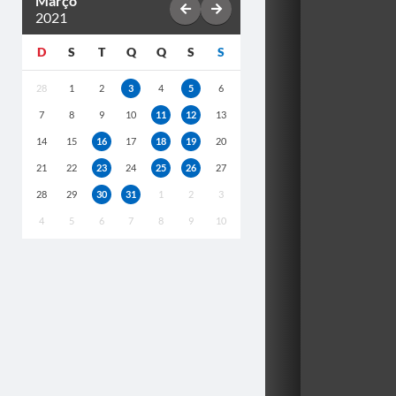
Março
2021
D
S
T
Q
Q
S
S
28
1
2
3
4
5
6
7
8
9
10
11
12
13
14
15
16
17
18
19
20
21
22
23
24
25
26
27
28
29
30
31
1
2
3
4
5
6
7
8
9
10