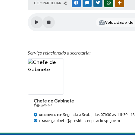
COMPARTILHAR
FACEBOOK
MESSENGER
TWITTER
WHATSAPP
OUTRAS
Velocidade de l
Serviço relacionado a secretaria:
Chefe de Gabinete
Édis Minini
Segunda a Sexta, das 07h30 às 11h30 - 13
ATENDIMENTO:
gabinete@presidenteepitacio.sp.gov.br
E-MAIL: