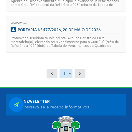
Agente de Desenvolvimento Municipal, elevando seus vencimentos
para o Grau “IV” (quatro) da Referência “05” (cinco) da Tabela de
Vencimentos do Quadro de …
20/05/2026
PORTARIA Nº 477/2026, 20 DE MAIO DE 2026
Promover a servidora municipal Sra. Avelina Batista da Cruz,
Merendeira(o), elevando seus vencimentos para o Grau “III” (três) da
Referência “02” (dois) da Tabela de Vencimentos do Quadro de
Pessoal, constante no Anexo V…
NEWSLETTER
Inscreva-se e receba informativos